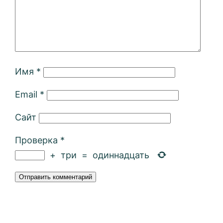
Имя
*
Email
*
Сайт
Проверка
*
+
три
=
одиннадцать