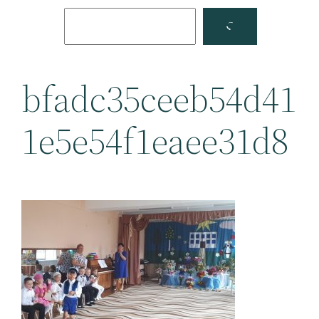
Поиск
Facebook
YouTube
bfadc35ceeb54d41
1e5e54f1eaee31d8