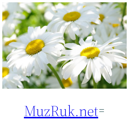
Перейти
к
содержимому
MuzRuk.net