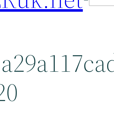
ea29a117ca
20