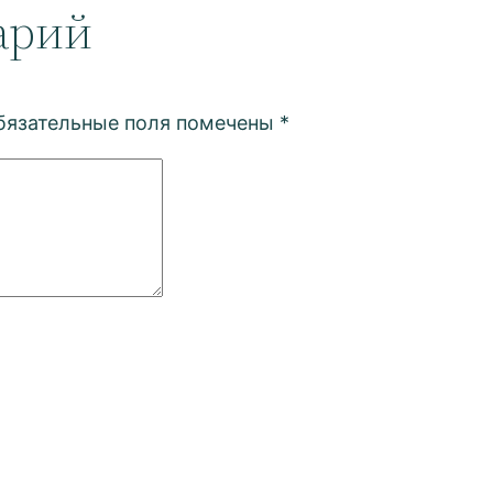
арий
бязательные поля помечены
*