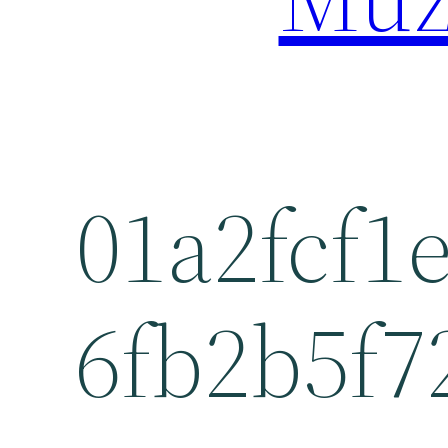
01a2fcf1
6fb2b5f7