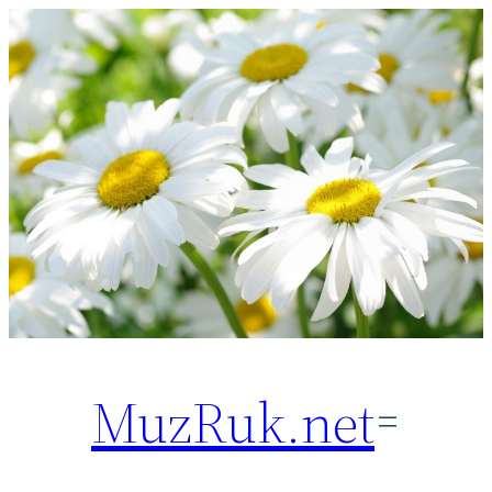
Перейти
к
содержимому
MuzRuk.net