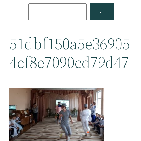
Поиск
Facebook
YouTube
51dbf150a5e36905
4cf8e7090cd79d47