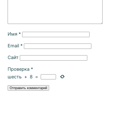
Имя
*
Email
*
Сайт
Проверка
*
шесть
+
8
=