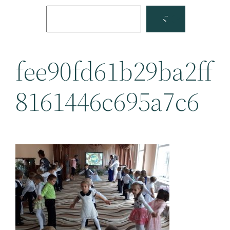
Поиск
Facebook
YouTube
fee90fd61b29ba2ff
8161446c695a7c6