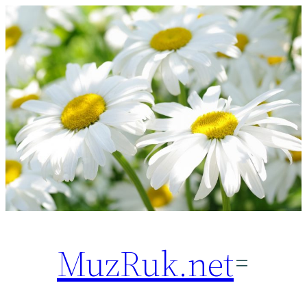
Перейти
к
содержимому
MuzRuk.net