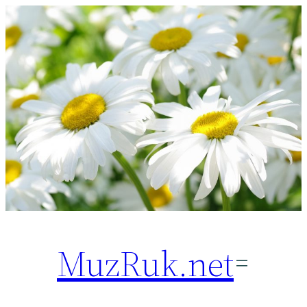
Перейти
к
содержимому
MuzRuk.net