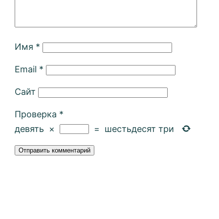
Имя
*
Email
*
Сайт
Проверка
*
девять
×
=
шестьдесят три