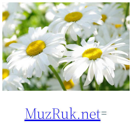
Перейти
к
содержимому
MuzRuk.net