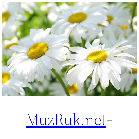
Перейти
к
содержимому
MuzRuk.net