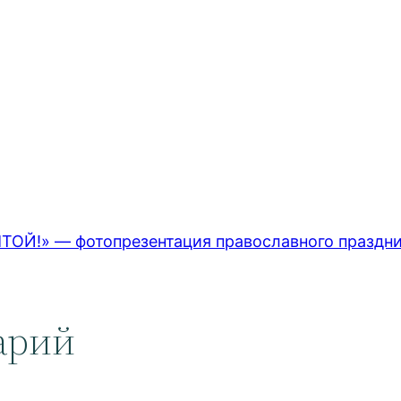
!» — фотопрезентация православного праздни
арий