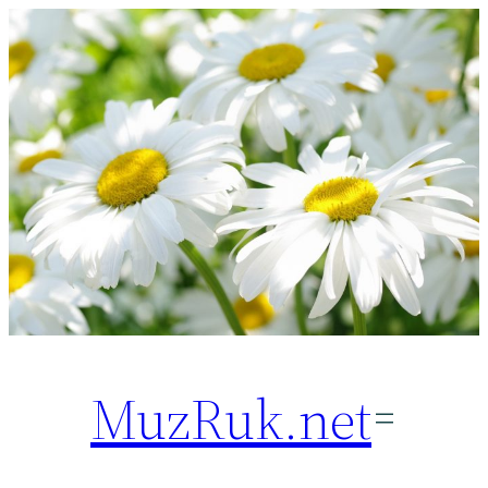
Перейти
к
содержимому
MuzRuk.net