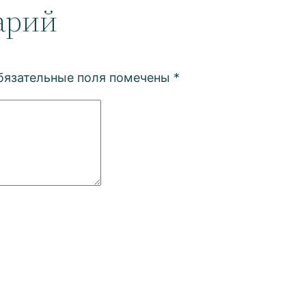
арий
бязательные поля помечены
*