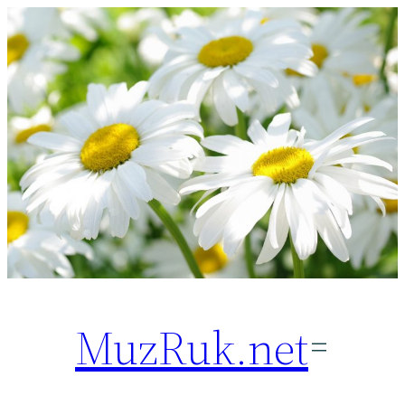
Перейти
к
содержимому
MuzRuk.net