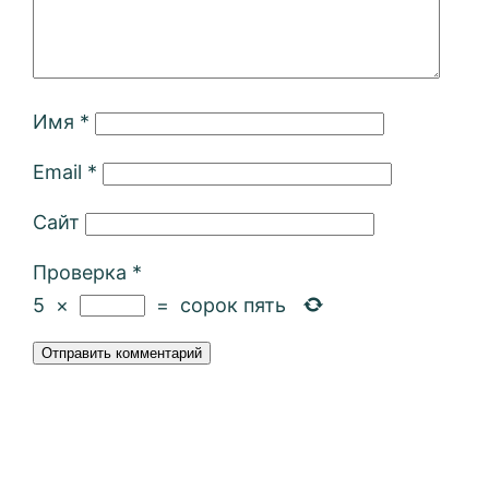
Имя
*
Email
*
Сайт
Проверка
*
5
×
=
сорок пять