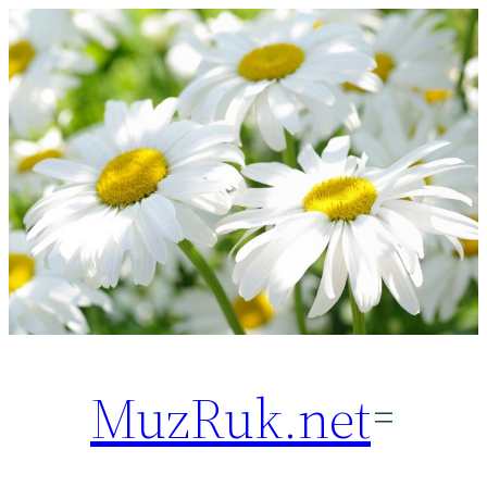
Перейти
к
содержимому
MuzRuk.net