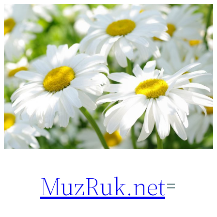
Перейти
к
содержимому
MuzRuk.net