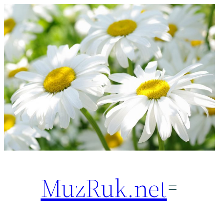
Перейти
к
содержимому
MuzRuk.net