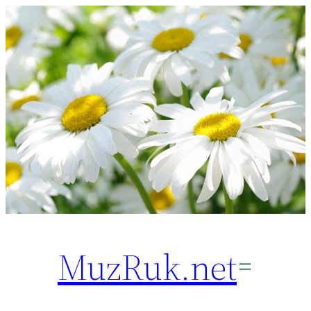
Перейти
к
содержимому
MuzRuk.net