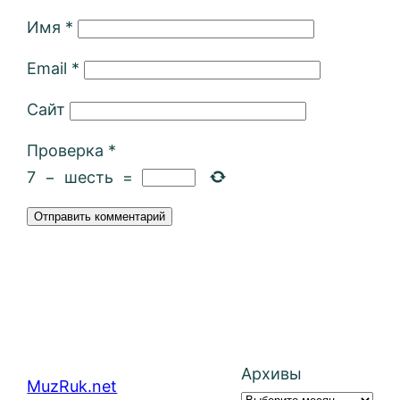
Имя
*
Email
*
Сайт
Проверка
*
7
−
шесть
=
Архивы
MuzRuk.net