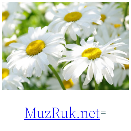
Перейти
к
содержимому
MuzRuk.net