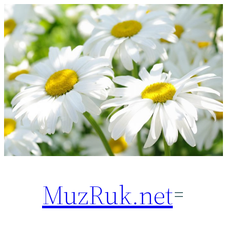
Перейти
к
содержимому
MuzRuk.net