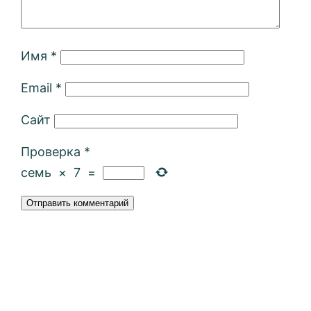
Имя
*
Email
*
Сайт
Проверка
*
семь
×
7
=