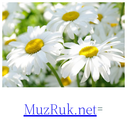
Перейти
к
содержимому
MuzRuk.net