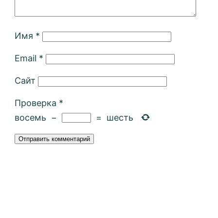
Имя
*
Email
*
Сайт
Проверка
*
восемь
−
=
шесть