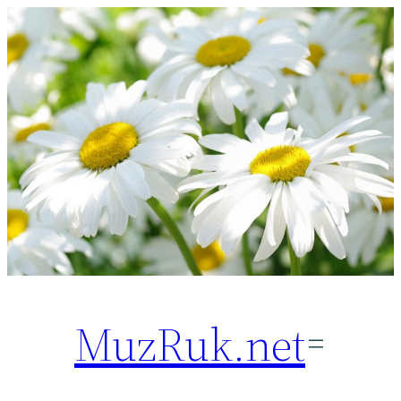
Перейти
к
содержимому
MuzRuk.net