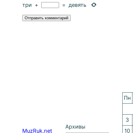
три
+
=
девять
Пн
3
Архивы
MuzRuk.net
10