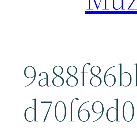
9a88f86b
d70f69d0