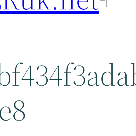
bf434f3ada
e8