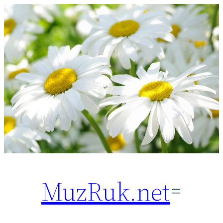
Перейти
к
содержимому
MuzRuk.net