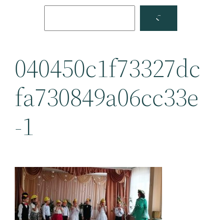
Поиск
Facebook
YouTube
040450c1f73327dc
fa730849a06cc33e
-1