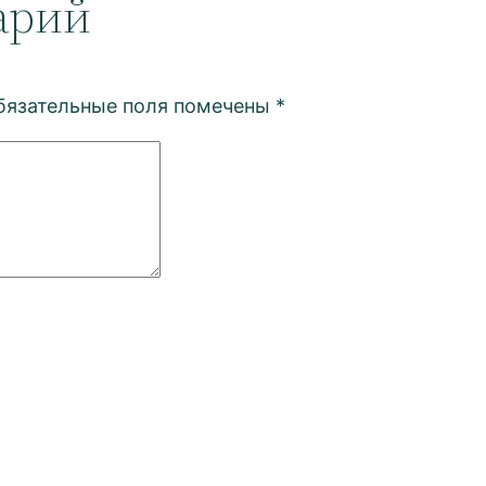
арий
бязательные поля помечены
*