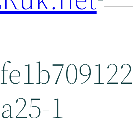
fe1b70912
a25-1