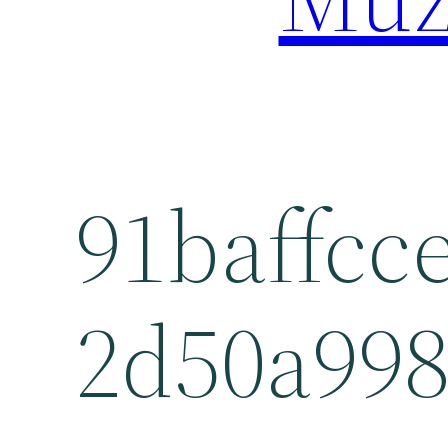
91baffcc
2d50a99