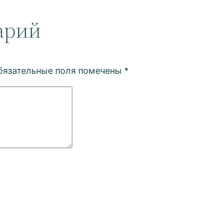
арий
бязательные поля помечены
*