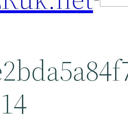
e2bda5a84f
814