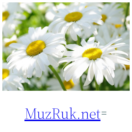
Перейти
к
содержимому
MuzRuk.net