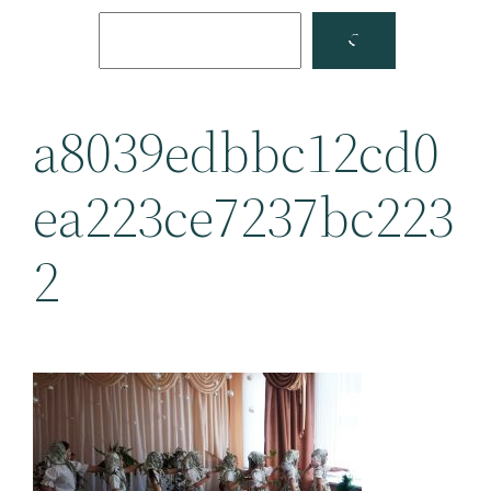
Поиск
Facebook
YouTube
a8039edbbc12cd0
ea223ce7237bc223
2