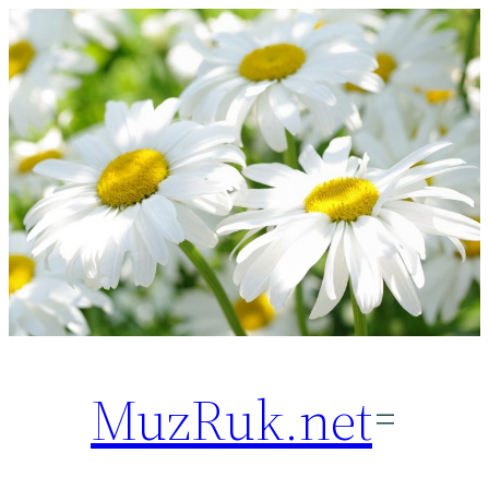
Перейти
к
содержимому
MuzRuk.net