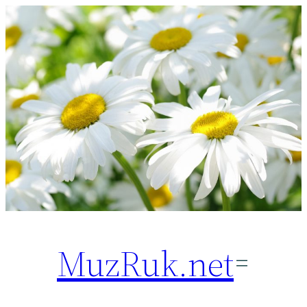
Перейти
к
содержимому
MuzRuk.net