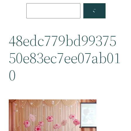
Поиск
Facebook
YouTube
48edc779bd99375
50e83ec7ee07ab01
0