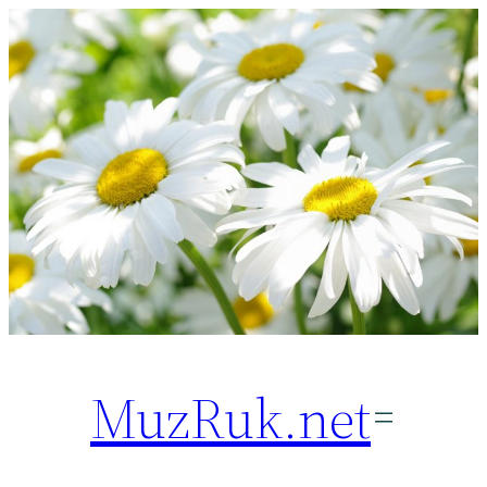
Перейти
к
содержимому
MuzRuk.net