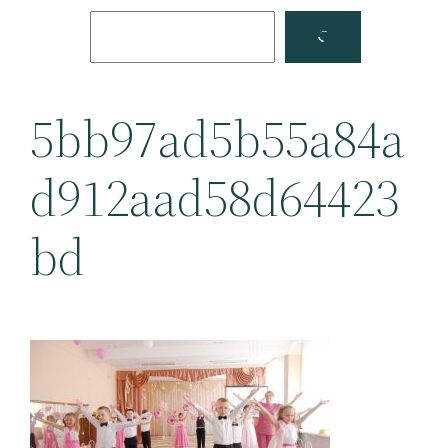
Поиск
Facebook
YouTube
5bb97ad5b55a84a
d912aad58d64423
bd