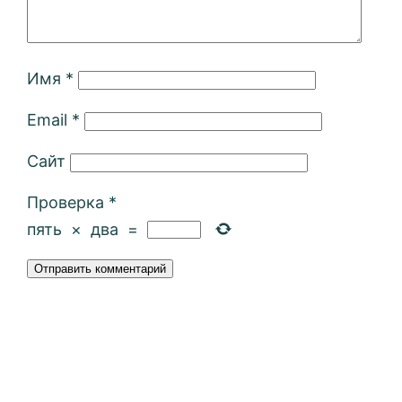
Имя
*
Email
*
Сайт
Проверка
*
пять
×
два
=