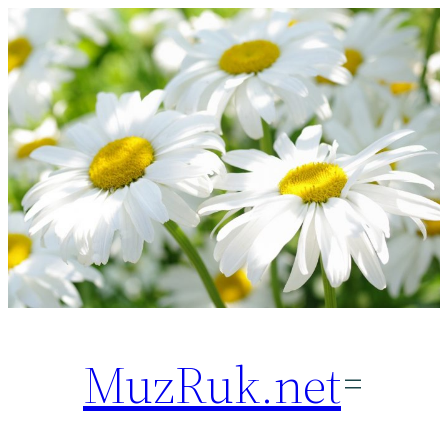
Перейти
к
содержимому
MuzRuk.net