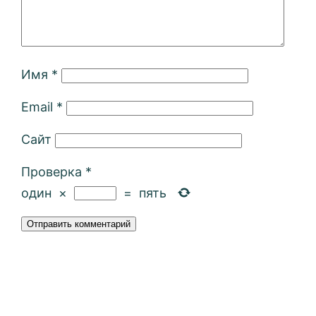
Имя
*
Email
*
Сайт
Проверка
*
один
×
=
пять