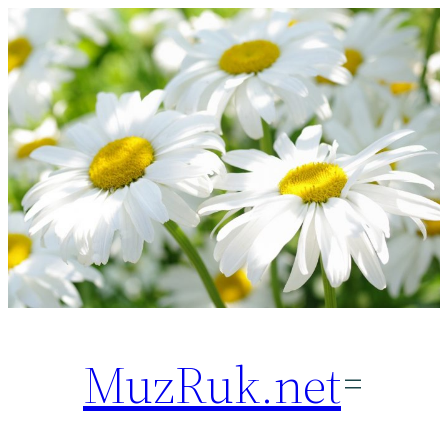
Перейти
к
содержимому
MuzRuk.net