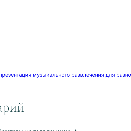
езентация музыкального развлечения для разно
арий