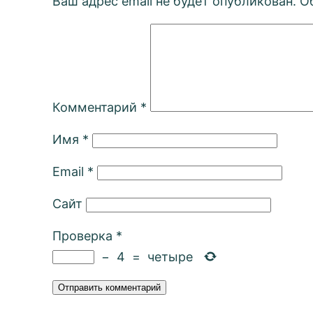
Ваш адрес email не будет опубликован.
О
Комментарий
*
Имя
*
Email
*
Сайт
Проверка
*
−
4
=
четыре