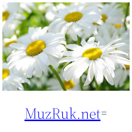
Перейти
к
содержимому
MuzRuk.net