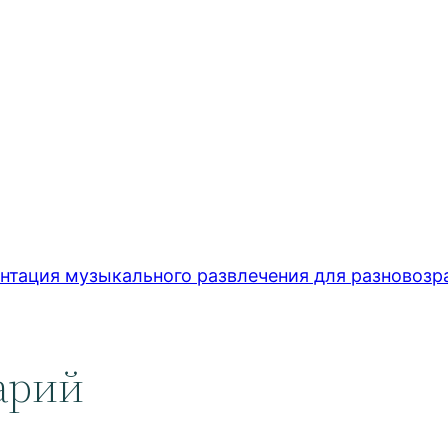
ация музыкального развлечения для разновозра
арий