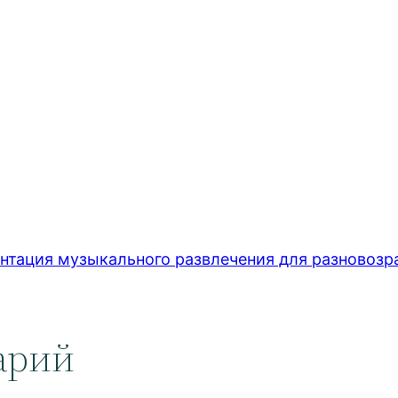
ация музыкального развлечения для разновозра
арий