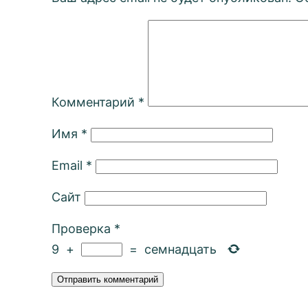
Комментарий
*
Имя
*
Email
*
Сайт
Проверка
*
9
+
=
семнадцать