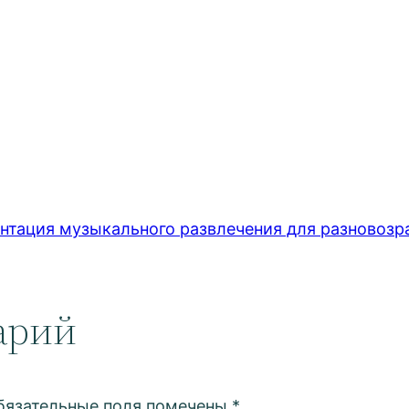
ация музыкального развлечения для разновозра
арий
бязательные поля помечены
*