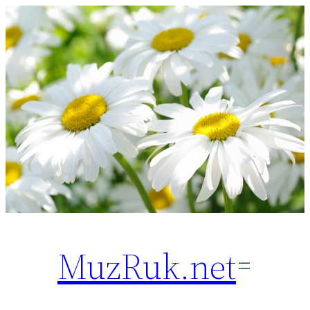
Перейти
к
содержимому
MuzRuk.net