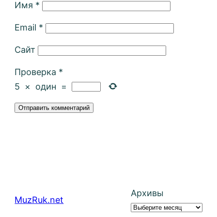
Имя
*
Email
*
Сайт
Проверка
*
5
×
один
=
Архивы
MuzRuk.net