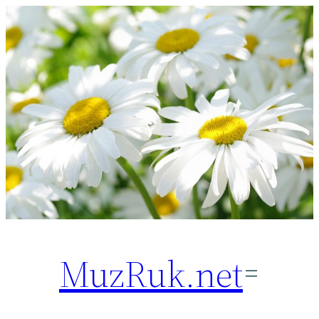
Перейти
к
содержимому
MuzRuk.net