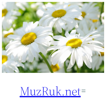
Перейти
к
содержимому
MuzRuk.net