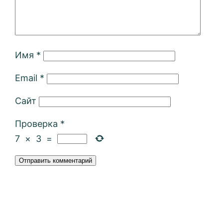
Имя
*
Email
*
Сайт
Проверка
*
7
×
3
=