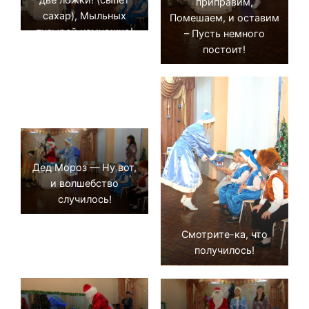
приправим,
сахар), Мыльных
Помешаем, и оставим
пузырей немножко!
– Пусть немного
постоит!
Дед Мороз — Ну вот,
и волшебство
случилось!
Смотрите-ка, что
получилось!