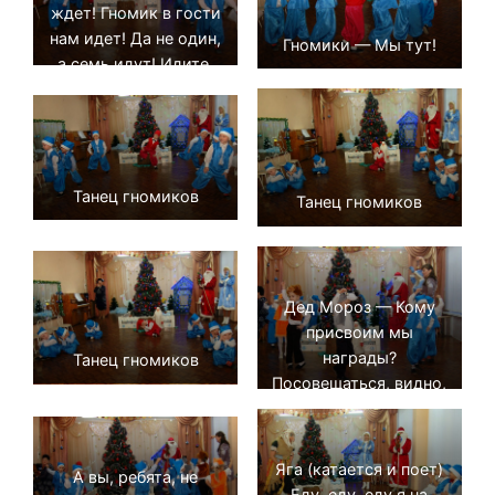
ждет! Гномик в гости
нам идет! Да не один,
Гномики — Мы тут!
а семь идут! Идите,
гномики! Вас ждут!
Танец гномиков
Танец гномиков
Дед Мороз — Кому
присвоим мы
награды?
Танец гномиков
Посовещаться, видно,
надо!
Яга (катается и поет)
А вы, ребята, не
Еду, еду, еду я на