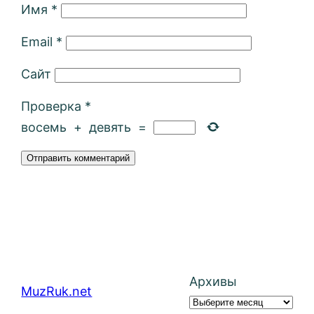
Имя
*
Email
*
Сайт
Проверка
*
восемь
+
девять
=
Архивы
MuzRuk.net