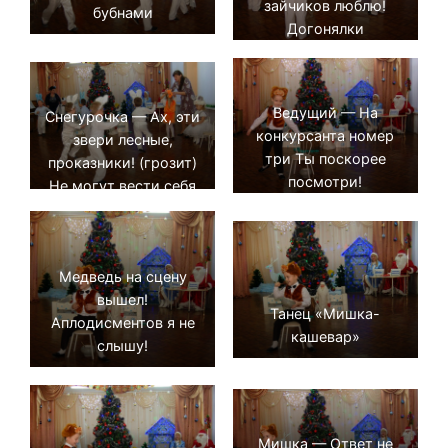
зайчиков люблю!
бубнами
Догонялки
Ведущий — На
Снегурочка — Ах, эти
конкурсанта номер
звери лесные,
три Ты поскорее
проказники! (грозит)
посмотри!
Не могут вести себя
тихо на празднике!
Медведь на сцену
вышел!
Танец «Мишка-
Аплодисментов я не
кашевар»
слышу!
Мишка — Ответ не