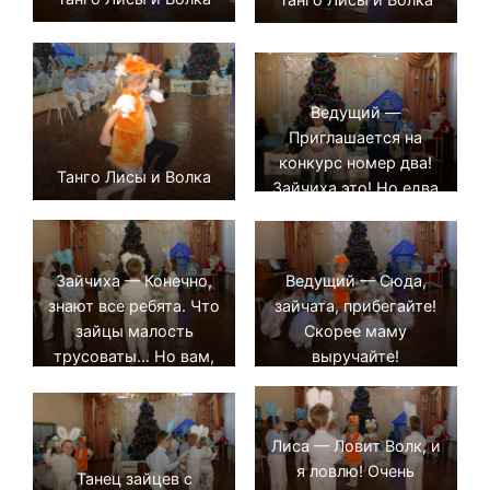
Ведущий —
Приглашается на
конкурс номер два!
Танго Лисы и Волка
Зайчиха это! Но едва
жива…
Зайчиха — Конечно,
Ведущий — Сюда,
знают все ребята. Что
зайчата, прибегайте!
зайцы малость
Скорее маму
трусоваты… Но вам,
выручайте!
друзья, скажу я
прямо, Что я
заботливая мама!
Лиса — Ловит Волк, и
я ловлю! Очень
Танец зайцев с