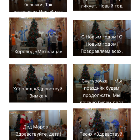
белочки, Так
ликует. Новый год
встречают Новый год
прийти спешит,
Мальчики и девочки!
Ёлочка танцует!
С Новым годом! С
Новым годом!
Поздравляем всех,
Хоровод «Метелица»
всех, всех! Пусть
звучат сегодня в зале
Песни, музыка и смех!
Снегурочка — Мы
праздник будем
Хоровод «Здравствуй,
продолжать, Мы
Зимка!»
дружно будем деда
звать.
Дед Мороз —
Песня «Здравствуй,
Здравствуйте, дети!