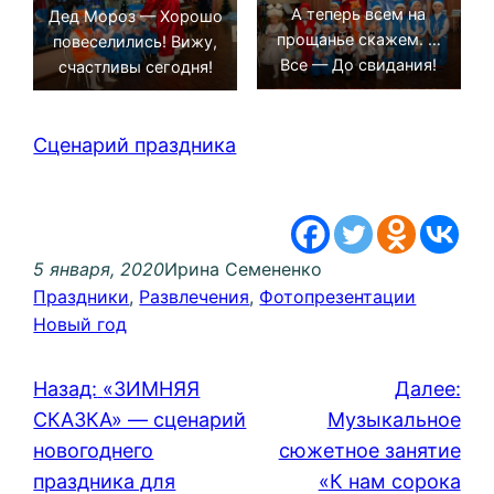
А теперь всем на
Дед Мороз — Хорошо
прощанье скажем. …
повеселились! Вижу,
Все — До свидания!
счастливы сегодня!
Сценарий праздника
5 января, 2020
Ирина Семененко
Праздники
, 
Развлечения
, 
Фотопрезентации
Новый год
Назад:
«ЗИМНЯЯ
Далее:
СКАЗКА» — сценарий
Музыкальное
новогоднего
сюжетное занятие
праздника для
«К нам сорока