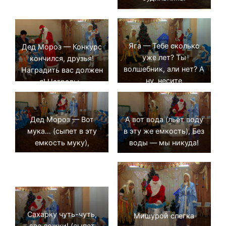
Яга — Тебе сколько
Дед Мороз — Конкурс
уже лет? Ты
кончился, друзья!
волшебник, али нет? А
Наградить вас должен
ну, несите
я! Награды –
скороварку! Пусть он
отличные! Так сказать,
сварит нам подарки!
дедушкины личные!
А вот вода (льет воду
Дед Мороз — Вот
в эту же емкость), Без
мука… (сыпет в эту
воды — мы никуда!
емкость муку),
Сахарку чуть-чуть,
Мишурой слегка
две ложки! (сыпет