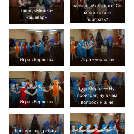
заставляйте ждать. Со
Танец «Мишка-
мной хотите
кашевар»
поиграть?
Игра «Берлога»
Игра «Берлога»
Дед Мороз — Ну,
проиграл, ну в чем
Игра «Берлога»
вопрос? Я ж не
медведь, а дед Мороз!
Конкурс нас, ребята,