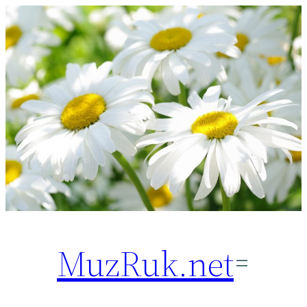
Перейти
к
содержимому
MuzRuk.net