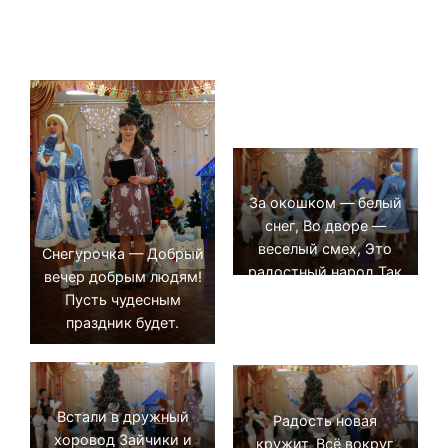
За окошком — белый
снег, Во дворе —
веселый смех, Это
Снегурочка — Добрый
радостный народ Так
вечер добрым людям!
встречает Новый год!
Пусть чудесным
праздник будет.
Встали в дружный
Радость новая
хоровод Зайчики и
кружит, Всё вокруг