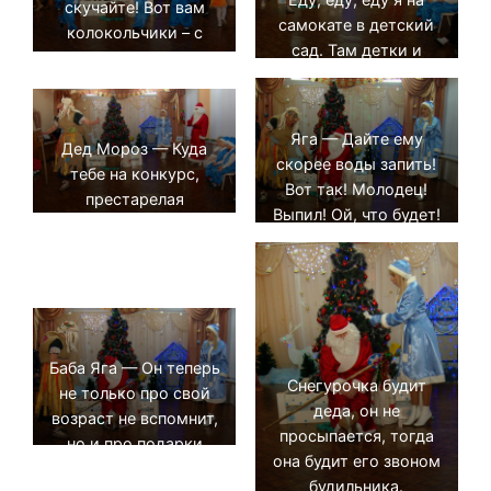
скучайте! Вот вам
самокате в детский
колокольчики – с
сад. Там детки и
ними поиграйте!
родители у елочки
Пляска с
сидят.
колокольчиками
Яга — Дайте ему
Дед Мороз — Куда
скорее воды запить!
тебе на конкурс,
Вот так! Молодец!
престарелая
Выпил! Ой, что будет!
красавица? Тебе уж
Что будет!
тыща лет в обед! Яга
— Ну, есть у деда
совесть? Нет! Возраст
женщины – секрет!
Баба Яга — Он теперь
Снегурочка будит
не только про свой
деда, он не
возраст не вспомнит,
просыпается, тогда
но и про подарки
она будит его звоном
забудет!
будильника.