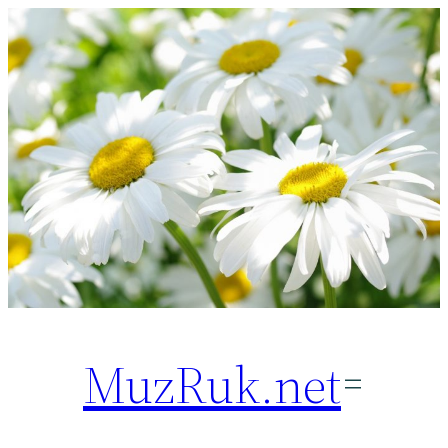
Перейти
к
содержимому
MuzRuk.net