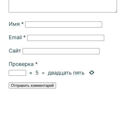
Имя
*
Email
*
Сайт
Проверка
*
×
5
=
двадцать пять