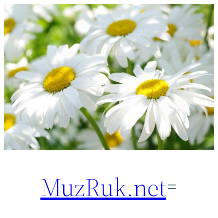
Перейти
к
содержимому
MuzRuk.net