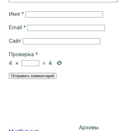
Имя
*
Email
*
Сайт
Проверка
*
4
×
=
4
Архивы