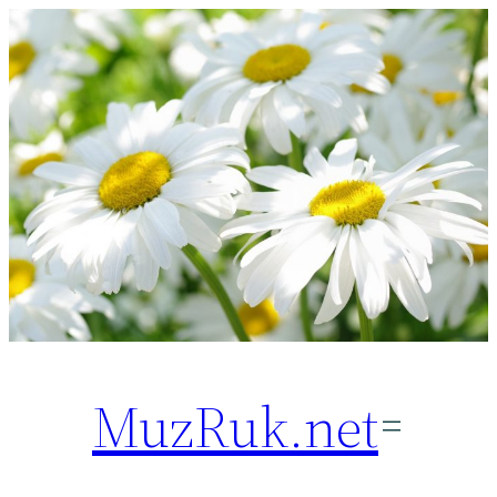
Перейти
к
содержимому
MuzRuk.net