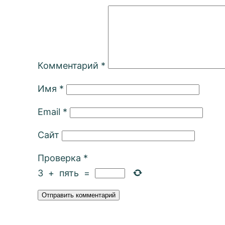
Комментарий
*
Имя
*
Email
*
Сайт
Проверка
*
3
+
пять
=