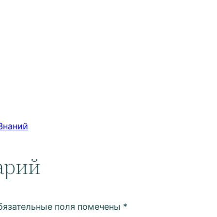
Знаний
арий
бязательные поля помечены
*