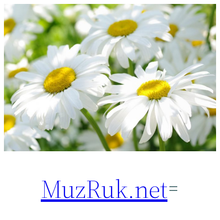
Перейти
к
содержимому
MuzRuk.net