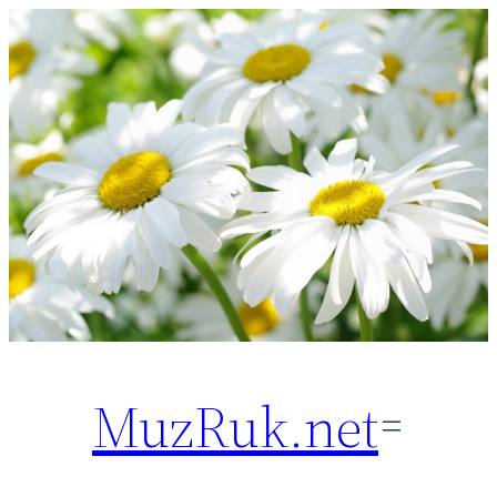
Перейти
к
содержимому
MuzRuk.net