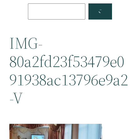
Поиск
Facebook
YouTube
IMG-
80a2fd23f53479e0
91938ac13796e9a2
-V