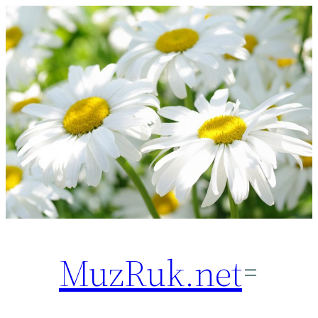
Перейти
к
содержимому
MuzRuk.net