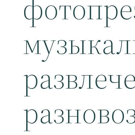
фотопре
музыкал
развлеч
разново