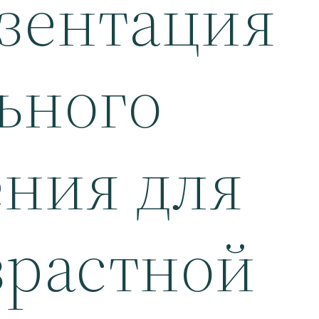
зентация
ьного
ения для
зрастной