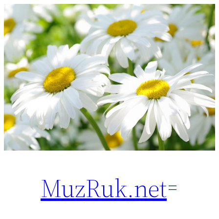
Перейти
к
содержимому
MuzRuk.net