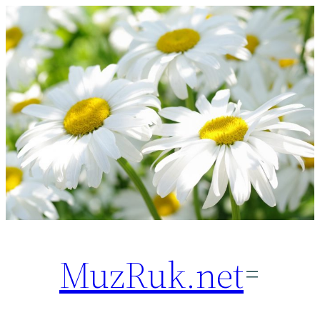
Перейти
к
содержимому
MuzRuk.net