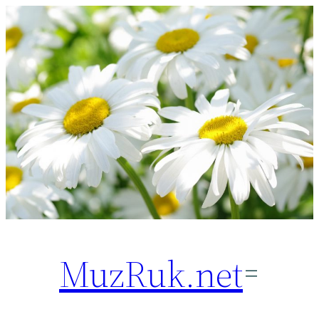
Перейти
к
содержимому
MuzRuk.net