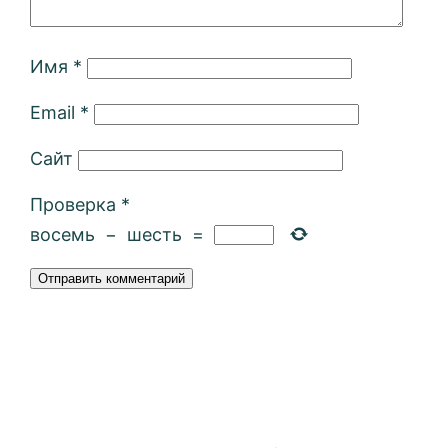
Имя
*
Email
*
Сайт
Проверка
*
восемь
−
шесть
=