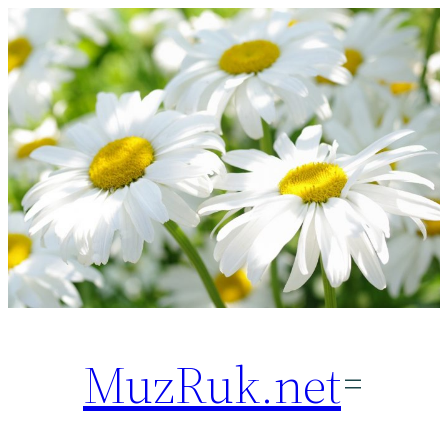
Перейти
к
содержимому
MuzRuk.net